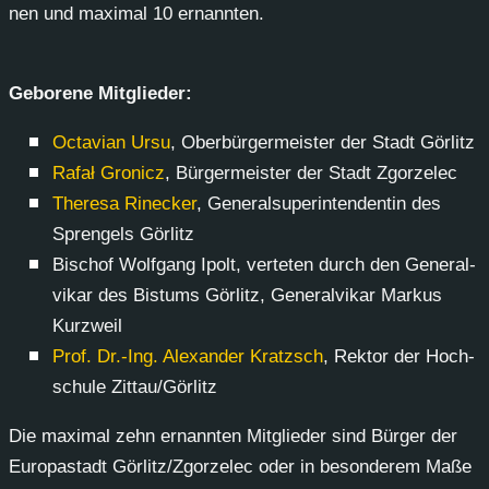
nen und ma­xi­mal 10 er­nann­ten.
Ge­bo­re­ne Mit­glie­der:
Oc­ta­vi­an Ur­su
, Ober­bür­ger­meis­ter der Stadt Gör­litz
Ra­fał Gro­nicz
, Bür­ger­meis­ter der Stadt Zgor­zelec
The­re­sa Ri­ne­cker
, Ge­ne­ral­su­per­in­ten­den­tin des
Spren­gels Gör­litz
Bi­schof Wolf­gang Ipolt, ver­te­ten durch den Ge­ne­ral­
vi­kar des Bis­tums Gör­litz, Ge­ne­ral­vi­kar Mar­kus
Kurz­weil
Prof. Dr.-Ing. Alex­an­der Kratzsch
, Rek­tor der Hoch­
schu­le Zit­tau/Gör­litz
Die ma­xi­mal zehn er­nann­ten Mit­glie­der sind Bür­ger der
Eu­ro­pa­stadt Gör­litz/Zgor­zelec oder in be­son­de­rem Ma­ße