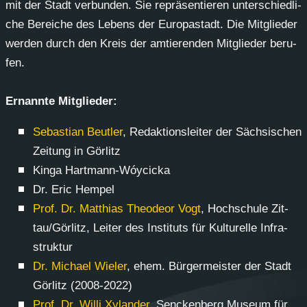
mit der Stadt ver­bun­den. Sie re­prä­sen­tie­ren un­ter­schied­li­
che Be­rei­che des Le­bens der Eu­ro­pa­stadt. Die Mit­glie­der
wer­den durch den Kreis der am­tie­ren­den Mit­glie­der be­ru­
fen.
Er­nann­te Mit­glie­der:
Se­bas­ti­an Beut­ler
, Re­dak­ti­ons­lei­ter der Säch­si­schen
Zei­tung in Gör­litz
Kin­ga Hart­mann-Wóyci­cka
Dr. Eric Hem­pel
Prof. Dr. Mat­thi­as Theo­de­or Vogt
, Hoch­schu­le Zit­
tau/Gör­litz, Lei­ter des In­sti­tuts für Kul­tu­rel­le In­fra­
struk­tur
Dr. Mi­cha­el Wie­ler
, ehem. Bür­ger­meis­ter der Stadt
Gör­litz (2008-2022)
Prof. Dr. Wil­li Xy­lan­der
, Sencken­berg Mu­se­um für