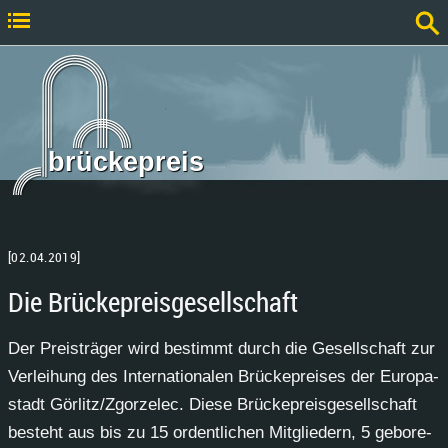
brückepreis
[02.04.2019]
Die Brückepreisgesellschaft
Der Preis­trä­ger wird be­stimmt durch die Ge­sell­schaft zur
Ver­lei­hung des In­ter­na­tio­na­len Brü­cke­prei­ses der Eu­ro­pa­
stadt Gör­litz/Zgor­zelec. Die­se Brü­cke­preis­ge­sell­schaft
be­steht aus bis zu 15 or­dent­li­chen Mit­glie­dern, 5 ge­bo­re­