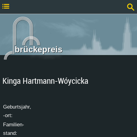
brückepreis
Kinga Hartmann-Wóycicka
Ge­burts­jahr,
-ort:
Fa­mi­li­en­
stand: