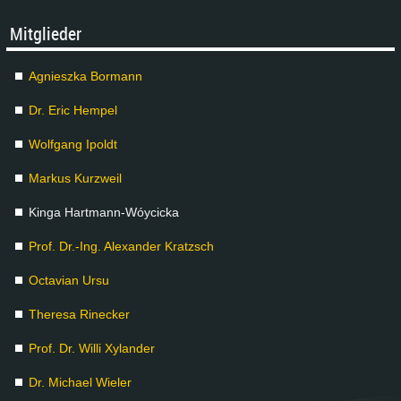
Mit­glie­der
Agnies­z­ka Bor­mann
Dr. Eric Hem­pel
Wolf­gang Ipoldt
Mar­kus Kurz­weil
Kin­ga Hart­mann-Wóyci­cka
Prof. Dr.-Ing. Alex­an­der Kratzsch
Oc­ta­vi­an Ur­su
The­re­sa Ri­ne­cker
Prof. Dr. Wil­li Xy­lan­der
Dr. Mi­cha­el Wie­ler