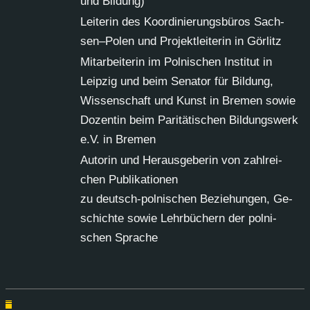
und Bil­dung)
Lei­te­rin des Ko­or­di­nie­rungs­bü­ros Sach­
sen–Po­len und Pro­jekt­lei­te­rin in Gör­litz
Mit­ar­bei­te­rin im Pol­ni­schen In­sti­tut in
Leip­zig und beim Se­na­tor für Bil­dung,
Wis­sen­schaft und Kunst in Bre­men so­wie
Do­zen­tin beim Pa­ri­tä­ti­schen Bil­dungs­werk
e.V. in Bre­men
Au­to­rin und Her­aus­ge­be­rin von zahl­rei­
chen Pu­bli­ka­tio­nen
zu deutsch-pol­ni­schen Be­zie­hun­gen, Ge­
schich­te so­wie Lehr­bü­chern der pol­ni­
schen Spra­che