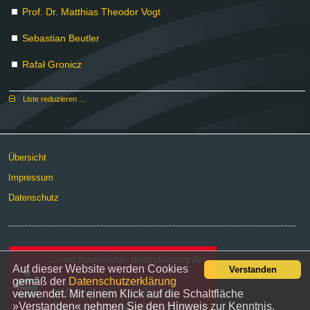
Prof. Dr. Mat­thi­as Theo­dor Vogt
Se­bas­ti­an Beut­ler
Ra­fał Gro­nicz
Lis­te re­du­zie­ren ...
Über­sicht
Im­pres­sum
Da­ten­schutz
Auf dieser Website werden Cookies
Verstanden
gemäß der
Datenschutzerklärung
verwendet. Mit einem Klick auf die Schaltfläche
»Verstanden« nehmen Sie den Hinweis zur Kenntnis.