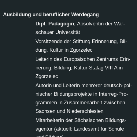
Aus­bil­dung und be­ruf­li­cher Wer­de­gang
Dipl. Päd­ago­gin,
Ab­sol­ven­tin der War­
schau­er Uni­ver­si­tät
Vor­sit­zen­de der Stif­tung Er­in­ne­rung, Bil­
dung, Kul­tur in Zgor­zelec
Lei­te­rin des Eu­ro­päi­schen Zen­trums Er­in­
ne­rung, Bil­dung, Kul­tur Sta­lag VI­II A in
Zgor­zelec
Au­to­rin und Lei­te­rin meh­re­rer deutsch-pol­
ni­scher Bil­dungs­pro­jek­te in In­ter­reg-Pro­
gram­men in Zu­sam­men­ar­beit zwi­schen
Sach­sen und Nie­der­schle­si­en
Mit­ar­bei­te­rin der Säch­si­schen Bil­dungs­
agen­tur (ak­tu­ell: Lan­des­amt für Schu­le