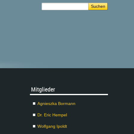
Mit­glie­der
Agnies­z­ka Bor­mann
Dr. Eric Hem­pel
Wolf­gang Ipoldt