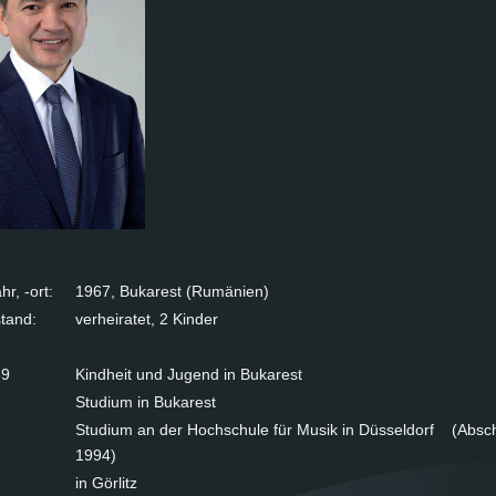
hr, -ort:
1967, Bu­ka­rest (Ru­mä­ni­en)
­stand:
ver­hei­ra­tet, 2 Kin­der
89
Kind­heit und Ju­gend in Bu­ka­rest
Stu­di­um in Bu­ka­rest
Stu­di­um an der Hoch­schu­le für Mu­sik in Düs­sel­dorf (Ab­sc
1994)
in Gör­litz