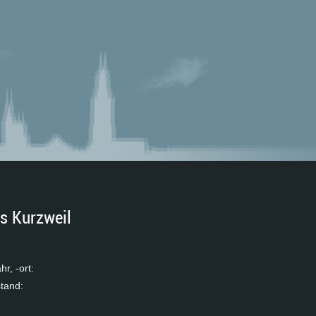
s Kurzweil
hr, -ort:
­stand: