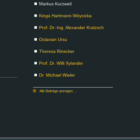
Mar­kus Kurz­weil
Kin­ga Hart­mann-Wóyci­cka
Prof. Dr.-Ing. Alex­an­der Kratzsch
Oc­ta­vi­an Ur­su
The­re­sa Ri­ne­cker
Prof. Dr. Wil­li Xy­lan­der
Dr. Mi­cha­el Wie­ler
Al­le Bei­trä­ge an­zei­gen ...