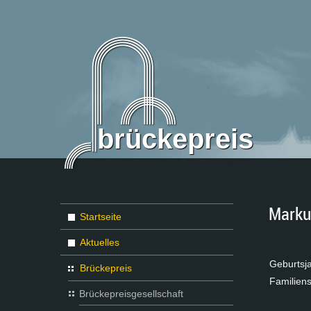
brückepreis
Marku
Startseite
Aktuelles
Ge­burts­ja
Brückepreis
Fa­mi­li­en
Brückepreisgesellschaft