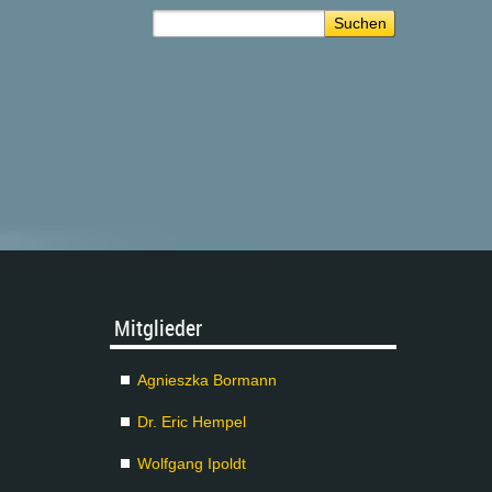
Mit­glie­der
Agnies­z­ka Bor­mann
Dr. Eric Hem­pel
Wolf­gang Ipoldt