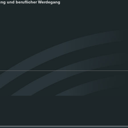
ung und be­ruf­li­cher Wer­de­gang