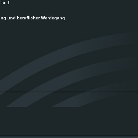
­stand:
ung und be­ruf­li­cher Wer­de­gang