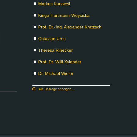
Mar­kus Kurz­weil
Kin­ga Hart­mann-Wóyci­cka
Prof. Dr.-Ing. Alex­an­der Kratzsch
Oc­ta­vi­an Ur­su
The­re­sa Ri­ne­cker
Prof. Dr. Wil­li Xy­lan­der
Dr. Mi­cha­el Wie­ler
Al­le Bei­trä­ge an­zei­gen ...