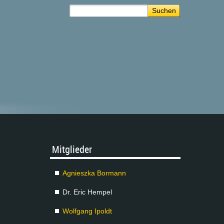
Mit­glie­der
Agnies­z­ka Bor­mann
Dr. Eric Hem­pel
Wolf­gang Ipoldt