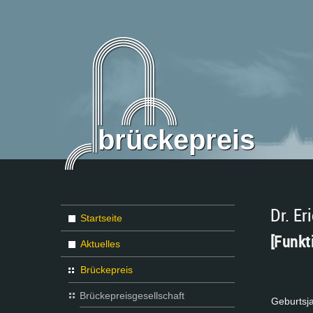
brückepreis
Dr. Er
Startseite
[Funkt
Aktuelles
Brückepreis
Brückepreisgesellschaft
Ge­burts­ja