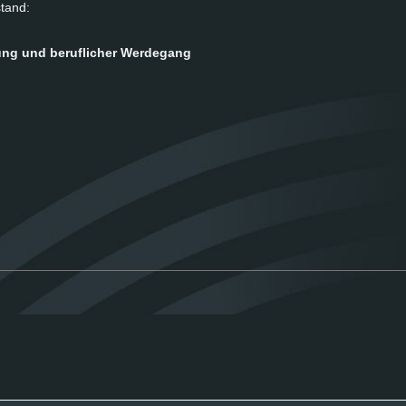
­stand:
ung und be­ruf­li­cher Wer­de­gang