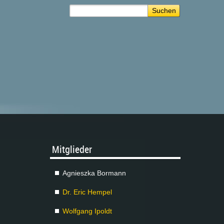
Mit­glie­der
Agnies­z­ka Bor­mann
Dr. Eric Hem­pel
Wolf­gang Ipoldt