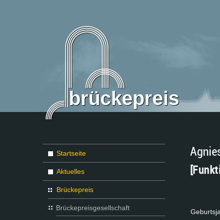
brückepreis
Agnie
Startseite
[Funkt
Aktuelles
Brückepreis
Brückepreisgesellschaft
Ge­burts­ja