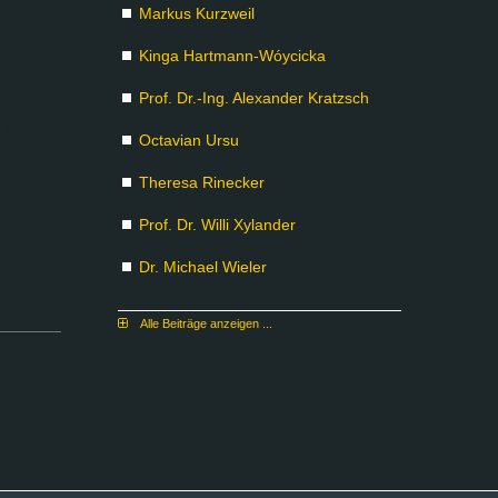
Mar­kus Kurz­weil
Kin­ga Hart­mann-Wóyci­cka
Prof. Dr.-Ing. Alex­an­der Kratzsch
Oc­ta­vi­an Ur­su
The­re­sa Ri­ne­cker
Prof. Dr. Wil­li Xy­lan­der
Dr. Mi­cha­el Wie­ler
Al­le Bei­trä­ge an­zei­gen ...