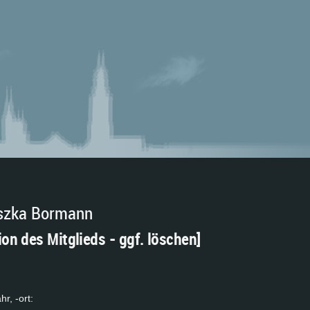
szka Bormann
ion des Mitglieds - ggf. löschen]
hr, -ort: