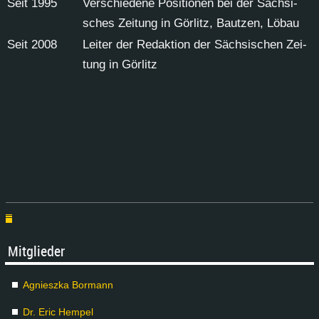
Seit 1995
Ver­schie­de­ne Po­si­tio­nen bei der Säch­si­
sches Zei­tung in Gör­litz, Baut­zen, Löb­au
Seit 2008
Lei­ter der Re­dak­ti­on der Säch­si­schen Zei­
tung in Gör­litz
Mit­glie­der
Agnies­z­ka Bor­mann
Dr. Eric Hem­pel