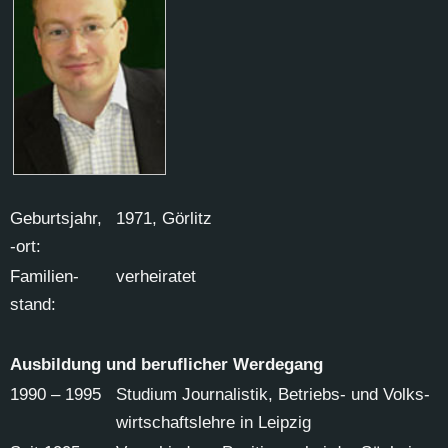
Ge­burts­jahr,
1971, Gör­litz
-ort:
Fa­mi­li­en­
ver­hei­ra­tet
stand:
Aus­bil­dung und be­ruf­li­cher Wer­de­gang
1990 – 1995
Stu­di­um Jour­na­lis­tik, Be­triebs- und Volks­
wirt­schafts­leh­re in Leip­zig