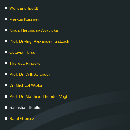
Wolf­gang Ipoldt
Mar­kus Kurz­weil
Kin­ga Hart­mann-Wóyci­cka
Prof. Dr.-Ing. Alex­an­der Kratzsch
Oc­ta­vi­an Ur­su
The­re­sa Ri­ne­cker
Prof. Dr. Wil­li Xy­lan­der
Dr. Mi­cha­el Wie­ler
Prof. Dr. Mat­thi­as Theo­dor Vogt
Se­bas­ti­an Beut­ler
Ra­fał Gro­nicz